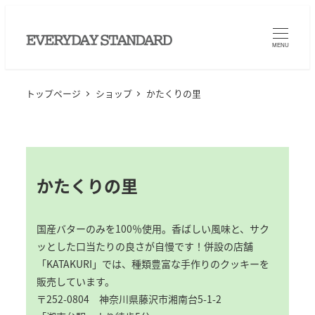
メ
イ
MENU
ン
コ
ン
トップページ
ショップ
かたくりの里
テ
ン
ツ
へ
かたくりの里
移
動
国産バターのみを100％使用。香ばしい風味と、サク
ッとした口当たりの良さが自慢です！併設の店舗
「KATAKURI」では、種類豊富な手作りのクッキーを
販売しています。
〒252-0804 神奈川県藤沢市湘南台5-1-2