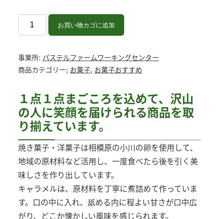
君
お買い物カゴに追加
へ
の
事業所:
パステルファームワーキングセンター
ご
商品カテゴリー;
お菓子
,
お菓子おすすめ
ほ
う
１点１点まごころを込めて、沢山
び
の人に笑顔を届けられる商品を取
個
り揃えています。
焼き菓子・洋菓子は相模原の小川の卵を使用して、
地域の原材料など活用し、一度食べたら後を引く美
味しさを作り出しています。
キャラメルは、原材料を丁寧に煮詰めて作っていま
す。口の中に入れ、舐める内に程よい甘さが口中広
がり、どこか懐かしい風味を感じられます。