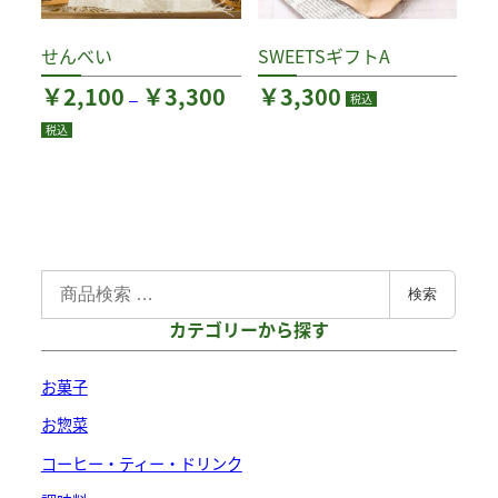
の
せんべい
SWEETSギフトA
バ
価
リ
￥
2,100
￥
3,300
￥
3,300
–
税込
格
エ
税込
帯:
ー
こ
￥2,100
シ
の
–
ョ
￥3,300
商
ン
品
が
検
に
検索
あ
索
は
カテゴリーから探す
対
り
複
象
ま
数
お菓子
:
す。
の
お惣菜
オ
バ
プ
コーヒー・ティー・ドリンク
リ
シ