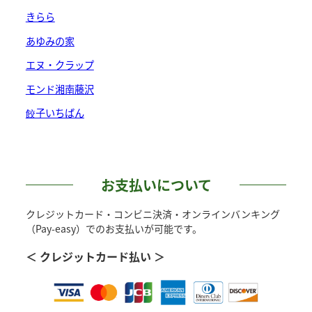
商
きらら
品
あゆみの家
ペ
ー
エヌ・クラップ
ジ
モンド湘南藤沢
か
餃子いちばん
ら
選
択
で
お支払いについて
き
クレジットカード・コンビニ決済・オンラインバンキング
ま
（Pay-easy）でのお支払いが可能です。
す
＜ クレジットカード払い ＞