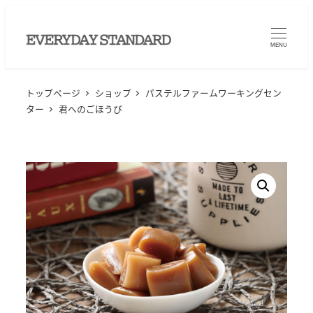
メ
イ
MENU
ン
コ
ン
トップページ
ショップ
パステルファームワーキングセン
ター
君へのごほうび
テ
ン
ツ
へ
移
動