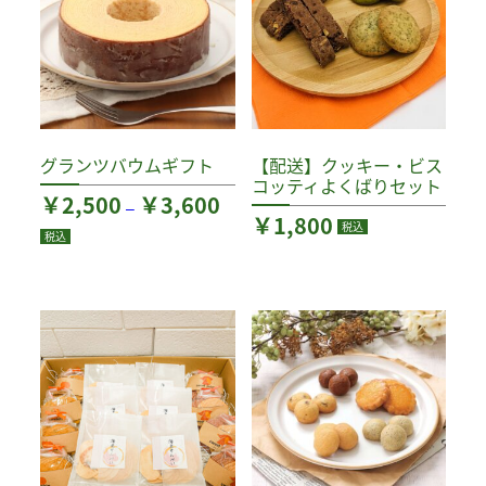
グランツバウムギフト
【配送】クッキー・ビス
コッティよくばりセット
価
￥
2,500
￥
3,600
–
￥
1,800
格
税込
税込
帯:
こ
￥2,500
の
–
￥3,600
商
品
に
は
複
数